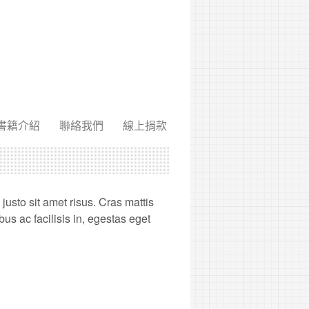
書籍介紹
聯絡我們
線上捐款
sto sit amet risus. Cras mattis
s ac facilisis in, egestas eget