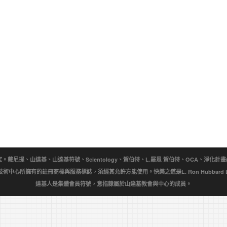
提、山達基、山達基符號、Scientology、賀伯特、L.羅恩 賀伯特、OCA、淨化計畫(Purificat
wn)是宗教技術中心所擁有的註冊商標與服務標誌，須經其允許方能使用。快樂之道是L. Ron Hubbar
達基人是集體會員符號，意指隸屬於山達基教會與中心的成員。