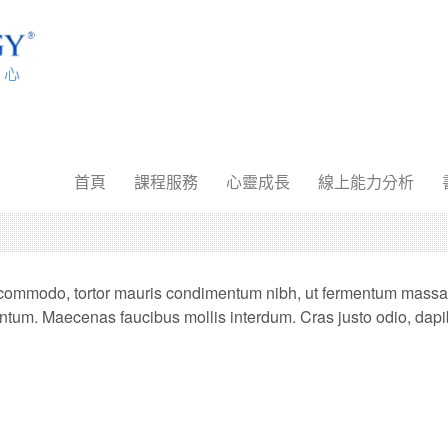
首頁
課程服務
心靈成長
線上能力分析
 commodo, tortor mauris condimentum nibh, ut fermentum massa ju
ntum. Maecenas faucibus mollis interdum. Cras justo odio, dapibu