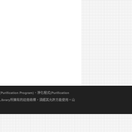
ion Program)、淨化程式(Purification
d Library所擁有的註冊商標，須經其允許方能使用。山